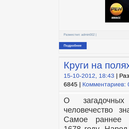
Разместил:
admin002
|
Подробнее
Круги на поля
15-10-2012, 18:43
| Ра
6845 |
Комментариев: 
О загадочны
человечество зн
Самое раннее у
1678 году. Народ