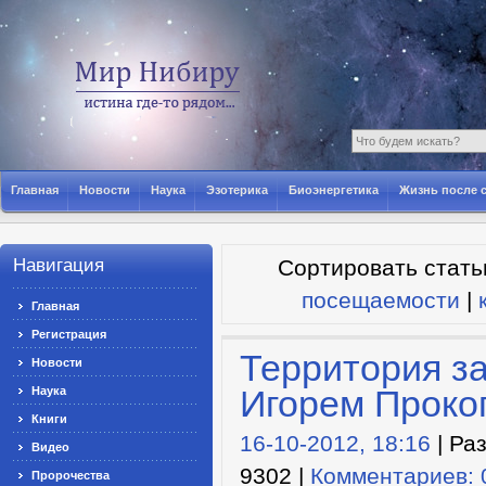
Главная
Новости
Наука
Эзотерика
Биоэнергетика
Жизнь после 
Навигация
Сортировать стать
посещаемости
|
Главная
Регистрация
Территория з
Новости
Игорем Проко
Наука
Книги
16-10-2012, 18:16
| Ра
Видео
9302 |
Комментариев: 
Пророчества