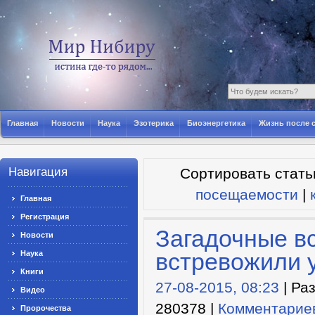
Главная
Новости
Наука
Эзотерика
Биоэнергетика
Жизнь после 
Навигация
Сортировать стать
посещаемости
|
Главная
Регистрация
Загадочные в
Новости
встревожили 
Наука
Книги
27-08-2015, 08:23
| Ра
Видео
280378 |
Комментариев
Пророчества