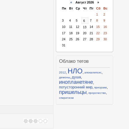
«
Август 2026 »
Пн
Вт
Ср
Чт
Пт
Сб
Вс
1
2
3
4
5
7
8
9
6
10
11
12
14
15
16
13
17
18
19
20
21
22
23
24
25
26
27
28
29
30
31
Облако тегов
НЛО
,
,
,
2012
апокалипсис
душа
,
,
демоны
инопланетяне
,
потусторонний мир
,
,
призраки
пришельцы
,
,
пророчество
спиритизм