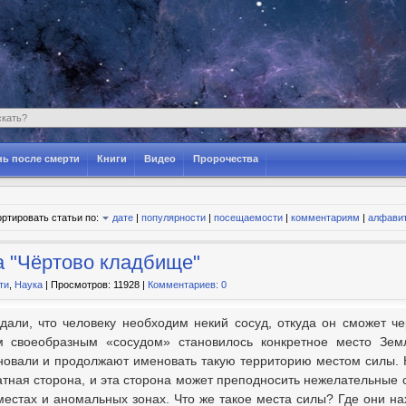
ь после смерти
Книги
Видео
Пророчества
ртировать статьи по:
дате
|
популярности
|
посещаемости
|
комментариям
|
алфави
а "Чёртово кладбище"
ти
,
Наука
| Просмотров: 11928 |
Комментариев: 0
али, что человеку необходим некий сосуд, откуда он сможет ч
м своеобразным «сосудом» становилось конкретное место Зем
вали и продолжают именовать такую территорию местом силы. Но,
ратная сторона, и эта сторона может преподносить нежелательные
местах и аномальных зонах. Что же такое места силы? Где они на