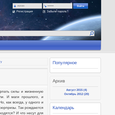
Регистрация
Забыли пароль?
ту
Популярное
Архив
Август 2015 (4)
ерпать силы и жизненную
Октябрь 2012 (20)
ли. И маги прошлого, и
 как всегда, у одного и
Календарь
 сюрпризы. Так рождаются
ходятся? И что несут для