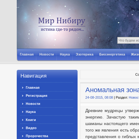
Главная
Новости
Наука
Эзотерика
Биоэнергетика
Жизн
Со
Навигация
Главная
Аномальная зон
Регистрация
24-08-2015, 08:08
| Раздел:
Новос
Новости
Древние мудрецы утвержд
Наука
энергию. Зачастую таки
Книги
шаманы настоящего имено
Видео
того же явления есть об
представления о гиблых 
Пророчества