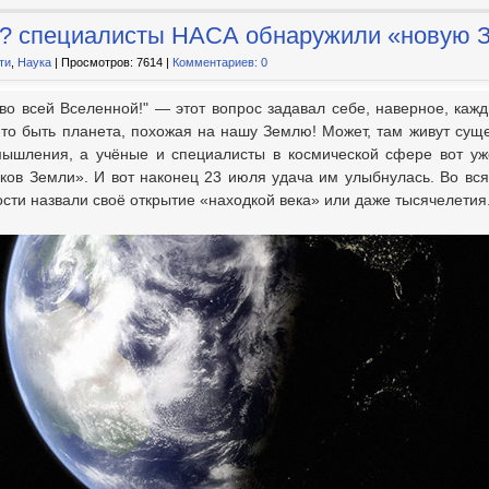
? специалисты НАСА обнаружили «новую 
ти
,
Наука
| Просмотров: 7614 |
Комментариев: 0
во всей Вселенной!" — этот вопрос задавал себе, наверное, каж
-то быть планета, похожая на нашу Землю! Может, там живут сущ
мышления, а учёные и специалисты в космической сфере вот уж
ков Земли». И вот наконец 23 июля удача им улыбнулась. Во вся
сти назвали своё открытие «находкой века» или даже тысячелетия