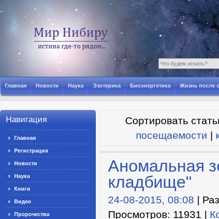
Главная
Новости
Наука
Эзотерика
Биоэнергетика
Жизнь после 
Навигация
Сортировать стать
посещаемости
|
Главная
Регистрация
Аномальная з
Новости
кладбище"
Наука
Книги
24-08-2015, 08:08
| Ра
Видео
Просмотров: 11931 |
К
Пророчества