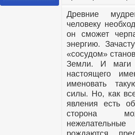
Древние мудре
человеку необход
он сможет черп
энергию. Зачаст
«сосудом» станов
Земли. И маги
настоящего име
именовать таку
силы. Но, как все
явления есть об
сторона мож
нежелательн
рождаются пре