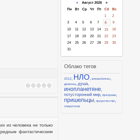
«
Август 2026 »
Пн
Вт
Ср
Чт
Пт
Сб
Вс
1
2
3
4
5
6
7
9
8
10
11
12
13
14
16
15
17
18
19
20
21
22
23
24
25
26
27
28
29
30
31
Облако тегов
НЛО
,
,
,
2012
апокалипсис
душа
,
,
демоны
инопланетяне
,
потусторонний мир
,
,
призраки
пришельцы
,
,
пророчество
спиритизм
х из человека не только
чередным фантастическим