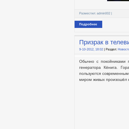
Разместил:
admin002
|
Подробнее
Призрак в телев
9-10-2012, 18:02
| Раздел:
Новост
Обычно с покойниками п
генератора Кёнига. Го
пользуются современными
миром живых произошёл н