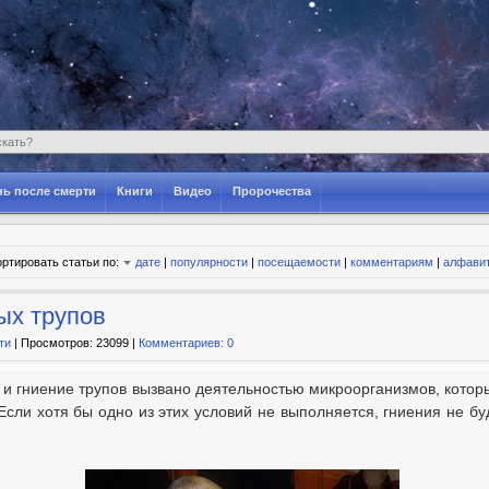
ь после смерти
Книги
Видео
Пророчества
ртировать статьи по:
дате
|
популярности
|
посещаемости
|
комментариям
|
алфави
ых трупов
ти
| Просмотров: 23099 |
Комментариев: 0
е и гниение трупов вызвано деятельностью микроорганизмов, кото
 Если хотя бы одно из этих условий не выполняется, гниения не бу