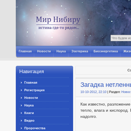
Главная
Новости
Наука
Эзотерика
Биоэнергетика
Жизн
Со
Навигация
Главная
Загадка нетленн
Регистрация
10-10-2012, 22:10
| Раздел:
Новос
Новости
Как известно, разложени
Наука
тепло, влага и кислород.
Книги
надолго.
Видео
Пророчества