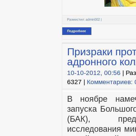
Разместил:
admin002
|
Подробнее
Призраки про
адронного ко
10-10-2012, 00:56
| Ра
6327 |
Комментариев: 
В ноябре намеч
запуска Большог
(БАК), пред
исследования мик