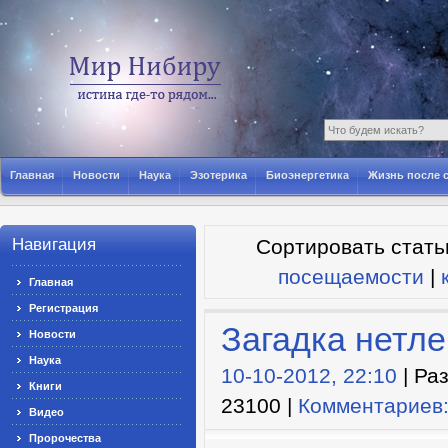
Главная
Новости
Наука
Эзотерика
Биоэнергетика
Жизнь после 
Навигация
Сортировать стать
посещаемости
|
Главная
Регистрация
Загадка нетл
Новости
Наука
10-10-2012, 22:10
| Ра
Книги
23100 |
Комментариев:
Видео
Пророчества